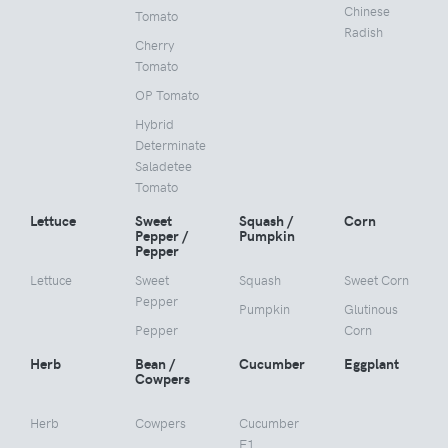
Chinese
Tomato
Radish
Cherry
Tomato
OP Tomato
Hybrid
Determinate
Saladetee
Tomato
Lettuce
Sweet
Squash /
Corn
Pepper /
Pumpkin
Pepper
Lettuce
Sweet
Squash
Sweet Corn
Pepper
Pumpkin
Glutinous
Pepper
Corn
Herb
Bean /
Cucumber
Eggplant
Cowpers
Herb
Cowpers
Cucumber
F1