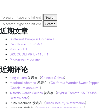
Search
Search
近期文章
Butternut Pumpkin Goldena F1
Cauliflower F1 KCA65
Kohlrabi F1
BROCCOLI KR BR113 F1
Microgreen – borage
近期评论
hing c. Lam
发表在《
Chinese Chives
》
Maqbool Ahamed
发表在《
California Wonder Sweet Pepper
(Capsicum annuum)
》
Alfredo García Salinas
发表在《
Hybrid Tomato KS-TO085
Determinate
》
Ruth macharia
发表在《
Black Beauty Watermelon
》
Concept
发表在《
Crimson Sweet Watermelon F1
》