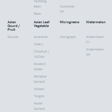
Yardlong
Bean
Cucumber
OP
Bean
Asian
Asian Leaf
Microgreens
Watermelon
Gourd /
Vegetable
Fruit
Gourds
Amaranth
microgreen
Watermelon
F1
Celery
Watermelon
ChoySum /
OP
YuChoy
Mustard
Green
Marlabar
Spinach
Kailaan
Tongho
Water
Spinach