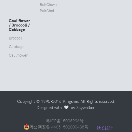
BokChoy /
PakChoi
Cauliflower
/ Broccoli /
Cabbage
Broccoli
Cabbage
Cauliflower
Copyright © 1995-2016 Kingshire All Rights reserved.
Designed with
by Skywalker.
粤ICP备15008996号
粤公网安备 44051502000438号
站长统计