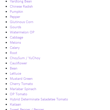
Yardlong Bean
Chinese Radish
Pumpkin
Pepper
Glutinous Corn
Gourds
Watermelon OP
Cabbage
Melons
Celery
Root
ChoySum / YuChoy
Cauliflower
Bean
Lettuce
Mustard Green
Cherry Tomato
Marlabar Spinach
OP Tomato
Hybrid Determinate Saladetee Tomato
Kailaan
Sweet Pepper / Pepper