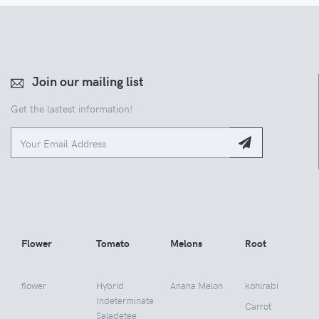
Join our mailing list
Get the lastest information!
Flower
Tomato
Melons
Root
flower
Hybrid
Anana Melon
kohlrabi
Indeterminate
Carrot
Saladetee