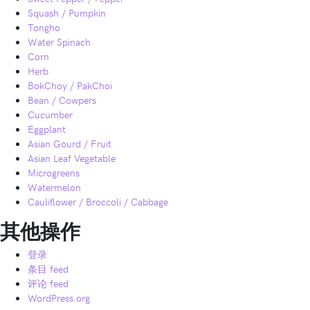
Squash / Pumpkin
Tongho
Water Spinach
Corn
Herb
BokChoy / PakChoi
Bean / Cowpers
Cucumber
Eggplant
Asian Gourd / Fruit
Asian Leaf Vegetable
Microgreens
Watermelon
Cauliflower / Broccoli / Cabbage
其他操作
登录
条目 feed
评论 feed
WordPress.org