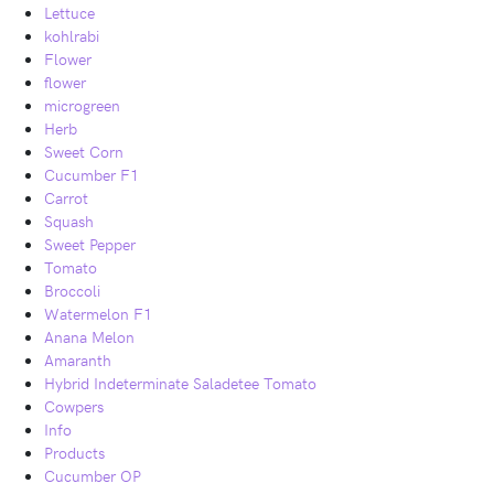
Lettuce
kohlrabi
Flower
flower
microgreen
Herb
Sweet Corn
Cucumber F1
Carrot
Squash
Sweet Pepper
Tomato
Broccoli
Watermelon F1
Anana Melon
Amaranth
Hybrid Indeterminate Saladetee Tomato
Cowpers
Info
Products
Cucumber OP