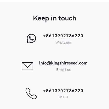
Keep in touch
+8613902736220
Whatsapp
info@kingshireseed.com
E-mail us
+8613902736220
Call us