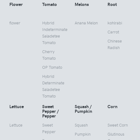
Flower
Tomato
Melons
Root
flower
Hybrid
Anana Melon
kohlrabi
Indeterminate
Carrot
Saladetee
Chinese
Tomato
Radish
Cherry
Tomato
OP Tomato
Hybrid
Determinate
Saladetee
Tomato
Lettuce
Sweet
Squash /
Corn
Pepper /
Pumpkin
Pepper
Lettuce
Sweet
Squash
Sweet Corn
Pepper
Pumpkin
Glutinous