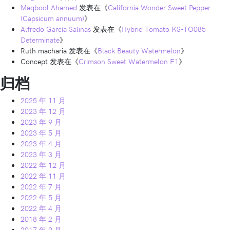
Maqbool Ahamed
发表在《
California Wonder Sweet Pepper
(Capsicum annuum)
》
Alfredo García Salinas
发表在《
Hybrid Tomato KS-TO085
Determinate
》
Ruth macharia
发表在《
Black Beauty Watermelon
》
Concept
发表在《
Crimson Sweet Watermelon F1
》
归档
2025 年 11 月
2023 年 12 月
2023 年 9 月
2023 年 5 月
2023 年 4 月
2023 年 3 月
2022 年 12 月
2022 年 11 月
2022 年 7 月
2022 年 5 月
2022 年 4 月
2018 年 2 月
2017 年 9 月