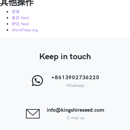
其他操作
登录
条目 feed
评论 feed
WordPress.org
Keep in touch
+8613902736220
Whatsapp
info@kingshireseed.com
E-mail us