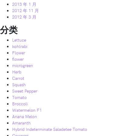
2013 年 1 月
2012 年 11 月
2012 年 3 月
分类
Lettuce
kohlrabi
Flower
flower
microgreen
Herb
Carrot
Squash
Sweet Pepper
Tomato
Broccoli
Watermelon F1
Anana Melon
Amaranth
Hybrid Indeterminate Saladetee Tomato
Cowpers