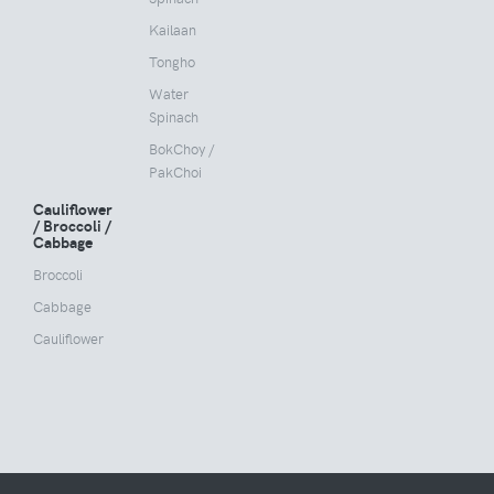
Kailaan
Tongho
Water
Spinach
BokChoy /
PakChoi
Cauliflower
/ Broccoli /
Cabbage
Broccoli
Cabbage
Cauliflower