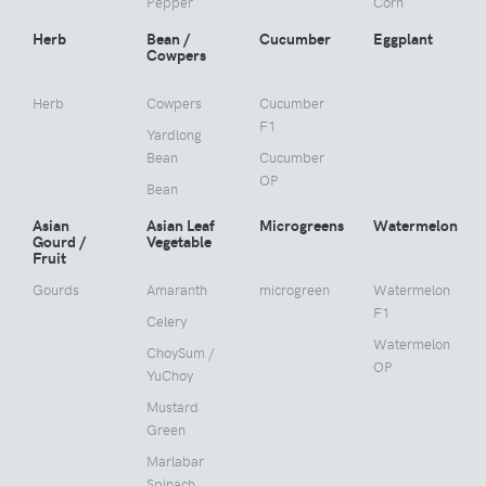
Pepper
Corn
Herb
Bean /
Cucumber
Eggplant
Cowpers
Herb
Cowpers
Cucumber
F1
Yardlong
Bean
Cucumber
OP
Bean
Asian
Asian Leaf
Microgreens
Watermelon
Gourd /
Vegetable
Fruit
Gourds
Amaranth
microgreen
Watermelon
F1
Celery
Watermelon
ChoySum /
OP
YuChoy
Mustard
Green
Marlabar
Spinach