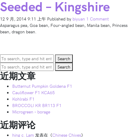
Seeded – Kingshire
12 9 月, 2014 9:11 上午
Published by
biyuan
1 Comment
Asparagus pea, Goa bean, Four-angled bean, Manila bean, Princess
bean, dragon bean.
Search
Search
近期文章
Butternut Pumpkin Goldena F1
Cauliflower F1 KCA65
Kohlrabi F1
BROCCOLI KR BR113 F1
Microgreen – borage
近期评论
hing c. Lam
发表在《
Chinese Chives
》