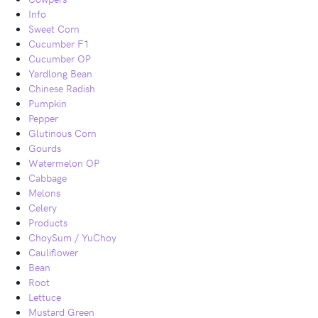
Info
Sweet Corn
Cucumber F1
Cucumber OP
Yardlong Bean
Chinese Radish
Pumpkin
Pepper
Glutinous Corn
Gourds
Watermelon OP
Cabbage
Melons
Celery
Products
ChoySum / YuChoy
Cauliflower
Bean
Root
Lettuce
Mustard Green