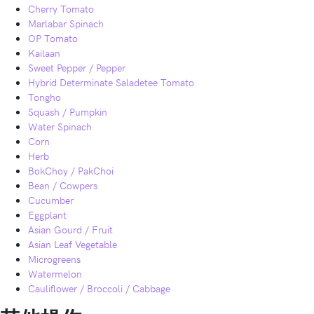
Cherry Tomato
Marlabar Spinach
OP Tomato
Kailaan
Sweet Pepper / Pepper
Hybrid Determinate Saladetee Tomato
Tongho
Squash / Pumpkin
Water Spinach
Corn
Herb
BokChoy / PakChoi
Bean / Cowpers
Cucumber
Eggplant
Asian Gourd / Fruit
Asian Leaf Vegetable
Microgreens
Watermelon
Cauliflower / Broccoli / Cabbage