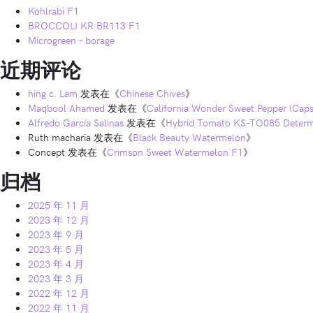
Kohlrabi F1
BROCCOLI KR BR113 F1
Microgreen – borage
近期评论
hing c. Lam
发表在《
Chinese Chives
》
Maqbool Ahamed
发表在《
California Wonder Sweet Pepper (Ca
Alfredo García Salinas
发表在《
Hybrid Tomato KS-TO085 Determ
Ruth macharia
发表在《
Black Beauty Watermelon
》
Concept
发表在《
Crimson Sweet Watermelon F1
》
归档
2025 年 11 月
2023 年 12 月
2023 年 9 月
2023 年 5 月
2023 年 4 月
2023 年 3 月
2022 年 12 月
2022 年 11 月