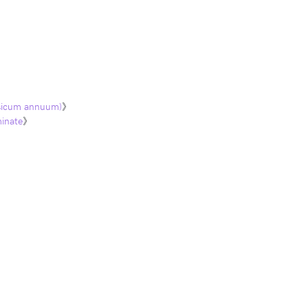
psicum annuum)
》
inate
》