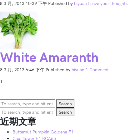
8 3 月, 2013 10:39 下午
Published by
biyuan
Leave your thoughts
White Amaranth
8 3 月, 2013 6:46 下午
Published by
biyuan
1 Comment
1
Search
Search
近期文章
Butternut Pumpkin Goldena F1
Cauliflower F1 KCA65