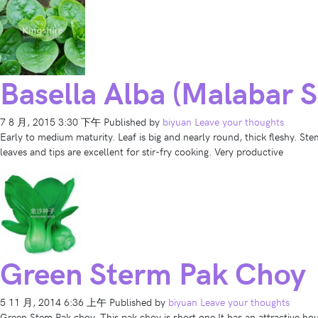
Basella Alba (Malabar 
7 8 月, 2015 3:30 下午
Published by
biyuan
Leave your thoughts
Early to medium maturity. Leaf is big and nearly round, thick fleshy. Ste
leaves and tips are excellent for stir-fry cooking. Very productive
Green Sterm Pak Choy
5 11 月, 2014 6:36 上午
Published by
biyuan
Leave your thoughts
Green Stem Pak choy. This pak choy is short one.It has an attractive hour