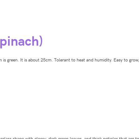
Spinach)
m is green. It is about 25cm. Tolerant to heat and humidity. Easy to grow,
glass shape with glossy, dark green leaves, and thick petioles that are te