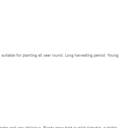
 suitable for planting all year round. Long harvesting period. Young
nder and very delicious. Plants grow best in mild climates, suitable