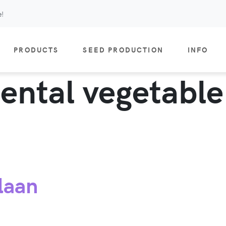
e!
PRODUCTS
SEED PRODUCTION
INFO
iental vegetabl
laan