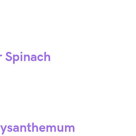
r Spinach
hrysanthemum